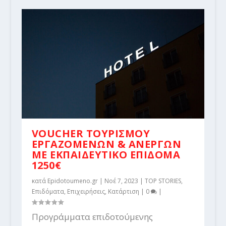
VOUCHER ΤΟΥΡΙΣΜΟΥ
ΕΡΓΑΖΟΜΕΝΩΝ & ΑΝΕΡΓΩΝ
ΜΕ ΕΚΠΑΙΔΕΥΤΙΚΟ ΕΠΙΔΟΜΑ
1250€
κατά
Epidotoumeno.gr
|
Νοέ 7, 2023
|
TOP STORIES
,
Επιδόματα
,
Επιχειρήσεις
,
Κατάρτιση
|
0
|
Προγράμματα επιδοτούμενης