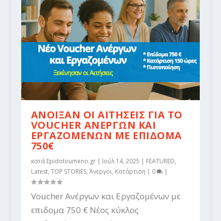
ΑΝΟΙΞΑΝ ΟΙ ΑΙΤΗΣΕΙΣ ΓΙΑ ΤΟ
VOUCHER ΑΝΕΡΓΩΝ ΚΑΙ
ΕΡΓΑΖΟΜΕΝΩΝ ΜΕ ΕΠΙΔΟΜΑ
750€
κατά
Epidotoumeno.gr
|
Ιούλ 14, 2025
|
FEATURED
,
Latest
,
TOP STORIES
,
Άνεργοι
,
Κατάρτιση
|
0
|
Voucher Ανέργων και Εργαζομένων με
επιδομα 750 € Νέος κύκλος