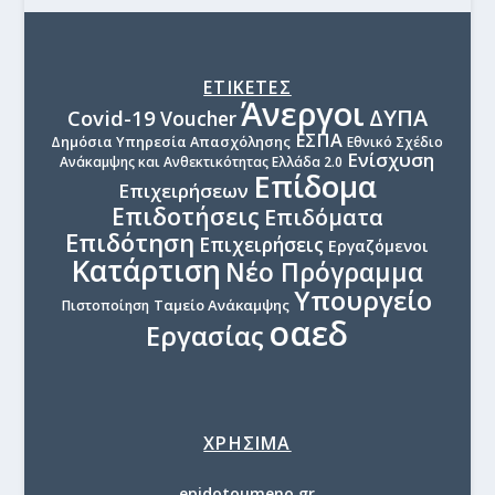
ΕΤΙΚΕΤΕΣ
Άνεργοι
ΔΥΠΑ
Covid-19
Voucher
ΕΣΠΑ
Δημόσια Υπηρεσία Απασχόλησης
Εθνικό Σχέδιο
Ενίσχυση
Ανάκαμψης και Ανθεκτικότητας Ελλάδα 2.0
Επίδομα
Επιχειρήσεων
Επιδοτήσεις
Επιδόματα
Επιδότηση
Επιχειρήσεις
Εργαζόμενοι
Κατάρτιση
Νέο Πρόγραμμα
Υπουργείο
Ταμείο Ανάκαμψης
Πιστοποίηση
οαεδ
Εργασίας
ΧΡΗΣΙΜΑ
epidotoumeno.gr