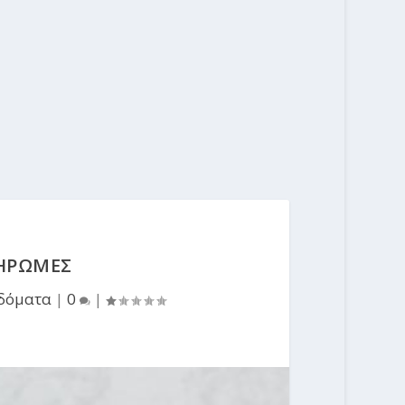
ΛΗΡΩΜΕΣ
δόματα
|
0
|