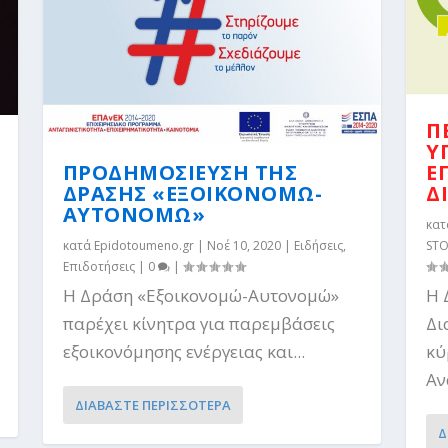
Π
Υ
ΠΡΟΔΗΜΟΣΙΕΥΣΗ ΤΗΣ
Ε
ΔΡΑΣΗΣ «ΕΞΟΙΚΟΝΟΜΩ-
Δ
ΑΥΤΟΝΟΜΩ»
κα
κατά
Epidotoumeno.gr
|
Νοέ 10, 2020
|
Ειδήσεις
,
STO
Επιδοτήσεις
|
0
|
Η Δράση «Εξοικονομώ-Αυτονομώ»
Η 
παρέχει κίνητρα για παρεμβάσεις
Δι
εξοικονόμησης ενέργειας και...
κύ
Αν
ΔΙΑΒΑΣΤΕ ΠΕΡΙΣΣΟΤΕΡΑ
Δ