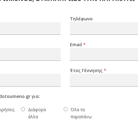
Τηλέφωνο
Email
*
Έτος Γέννησης
*
dotoumeno.gr για:
ιρήσεις
Διάφορα
Όλα τα
άλλα
παραπάνω