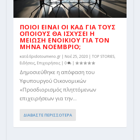
ΠΟΙΟΙ ΕΙΝΑΙ ΟΙ ΚΑΔ ΓΙΑ ΤΟΥΣ
ΟΠΟΙΟΥΣ ΘΑ ΙΣΧΥΣΕΙ Η
ΜΕΙΩΣΗ ΕΝΟΙΚΙΟΥ ΓΙΑ ΤΟΝ
ΜΗΝΑ ΝΟΕΜΒΡΙΟ;
κατά
Epidotoumeno.gr
|
Νοέ 25, 2020
|
TOP STORIES
,
Ειδήσεις
,
Επιχειρήσεις
|
0
|
Δημοσιεύθηκε η απόφαση του
Υφυπουργού Οικονομικών
«Προσδιορισμός πληττόμενων
επιχειρήσεων για την...
ΔΙΑΒΑΣΤΕ ΠΕΡΙΣΣΟΤΕΡΑ