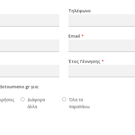
Τηλέφωνο
Email
*
Έτος Γέννησης
*
dotoumeno.gr για:
ιρήσεις
Διάφορα
Όλα τα
άλλα
παραπάνω